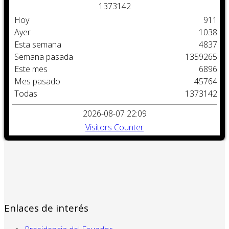
1
3
7
3
1
4
2
Hoy
911
Ayer
1038
Esta semana
4837
Semana pasada
1359265
Este mes
6896
Mes pasado
45764
Todas
1373142
2026-08-07 22:09
Visitors Counter
Enlaces de interés