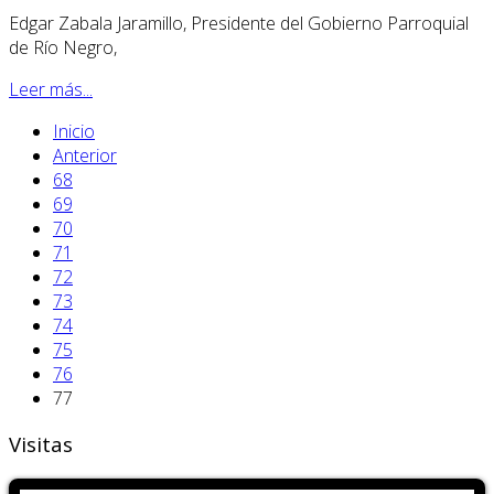
Edgar Zabala Jaramillo, Presidente del Gobierno Parroquial
de Río Negro,
Leer más...
Inicio
Anterior
68
69
70
71
72
73
74
75
76
77
Visitas