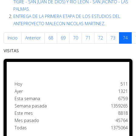
TIGRE - SAN JUAN DE DIOS) Y RÍO LEÓN - SAN JACINTO - LAS
PALMAS.
ENTREGA DE LA PRIMERA ETAPA DE LOS ESTUDIOS DEL
ANTEPROYECTO MALECON NICOLAS MARTINEZ.
Inicio
Anterior
68
69
70
71
72
73
74
VISITAS
Hoy
511
Ayer
1321
Esta semana
6759
Semana pasada
1359265
Este mes
8818
Mes pasado
45764
Todas
1375064