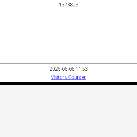
1
3
7
3
8
2
3
2026-08-08 11:53
Visitors Counter