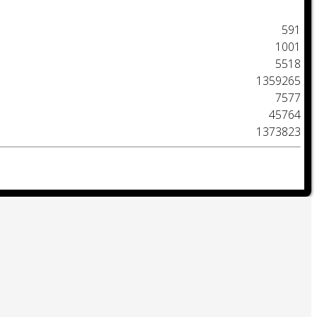
591
1001
5518
1359265
7577
45764
1373823