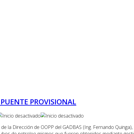
 PUENTE PROVISIONAL
n de la Dirección de OOPP del GADBAS (Ing. Fernando Quinga), 
tubos de petroleo mismos que fueron obtenidos mediante gesti