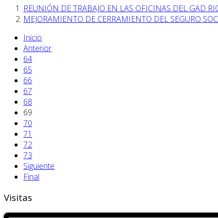
REUNIÓN DE TRABAJO EN LAS OFICINAS DEL GAD R
MEJORAMIENTO DE CERRAMIENTO DEL SEGURO SOC
Inicio
Anterior
64
65
66
67
68
69
70
71
72
73
Siguiente
Final
Visitas