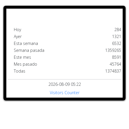
Hoy
284
Ayer
1321
Esta semana
6532
Semana pasada
1359265
Este mes
8591
Mes pasado
45764
Todas
1374837
2026-08-09 05:22
Visitors Counter