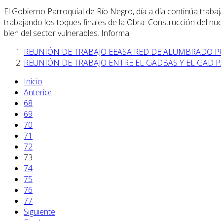
El Gobierno Parroquial de Río Negro, día a día continúa trab
trabajando los toques finales de la Obra: Construcción del nue
bien del sector vulnerables. Informa.
REUNIÓN DE TRABAJO EEASA RED DE ALUMBRADO P
REUNIÓN DE TRABAJO ENTRE EL GADBAS Y EL GAD 
Inicio
Anterior
68
69
70
71
72
73
74
75
76
77
Siguiente