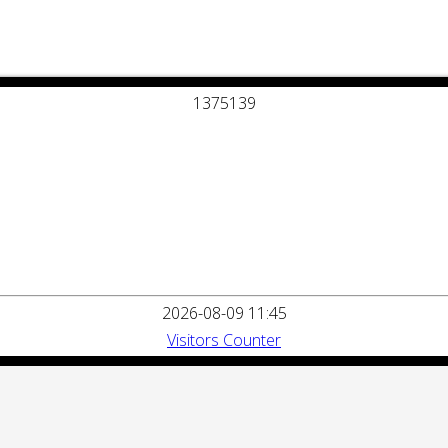
1
3
7
5
1
3
9
2026-08-09 11:45
Visitors Counter