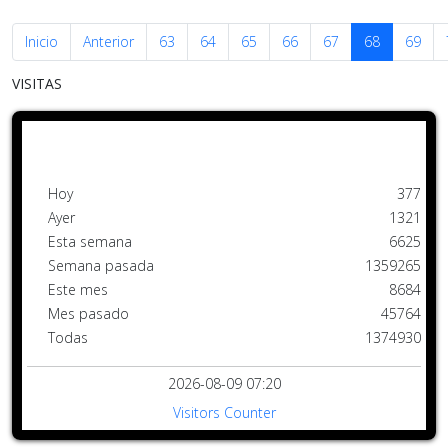
Inicio
Anterior
63
64
65
66
67
68
69
VISITAS
Hoy
377
Ayer
1321
Esta semana
6625
Semana pasada
1359265
Este mes
8684
Mes pasado
45764
Todas
1374930
2026-08-09 07:20
Visitors Counter