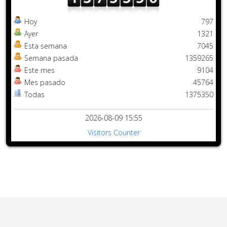
Hoy
797
Ayer
1321
Esta semana
7045
Semana pasada
1359265
Este mes
9104
Mes pasado
45764
Todas
1375350
2026-08-09 15:55
Visitors Counter