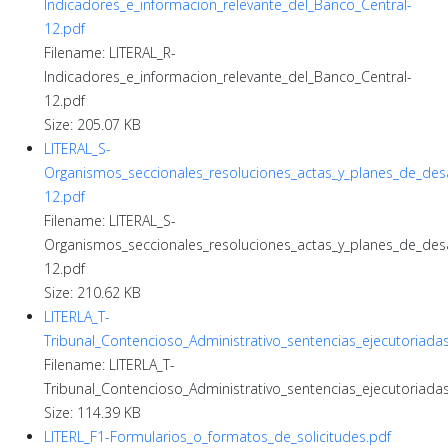
Indicadores_e_informacion_relevante_del_Banco_Central-
12.pdf
Filename: LITERAL_R-
Indicadores_e_informacion_relevante_del_Banco_Central-
12.pdf
Size: 205.07 KB
LITERAL_S-
Organismos_seccionales_resoluciones_actas_y_planes_de_desa
12.pdf
Filename: LITERAL_S-
Organismos_seccionales_resoluciones_actas_y_planes_de_desa
12.pdf
Size: 210.62 KB
LITERLA_T-
Tribunal_Contencioso_Administrativo_sentencias_ejecutoriada
Filename: LITERLA_T-
Tribunal_Contencioso_Administrativo_sentencias_ejecutoriada
Size: 114.39 KB
LITERL_F1-Formularios_o_formatos_de_solicitudes.pdf