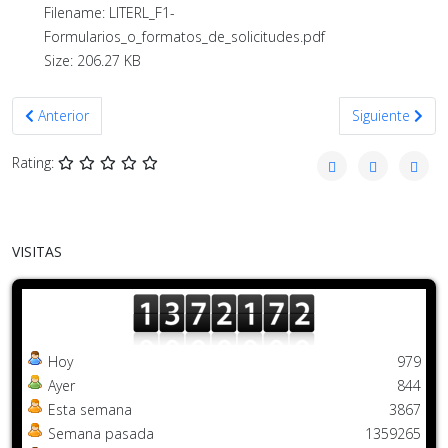
Filename: LITERL_F1-
Formularios_o_formatos_de_solicitudes.pdf
Size: 206.27 KB
Artículo anterior: DICIEMBRE 2018
Artículo sigui
Anterior
Siguiente
Rating:
VISITAS
Hoy
979
Ayer
844
Esta semana
3867
Semana pasada
1359265