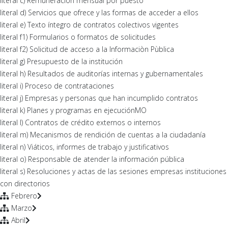
literal c) Remuneración mensual por puesto
literal d) Servicios que ofrece y las formas de acceder a ellos
literal e) Texto íntegro de contratos colectivos vigentes
literal f1) Formularios o formatos de solicitudes
literal f2) Solicitud de acceso a la Informaciòn Pùblica
literal g) Presupuesto de la institución
literal h) Resultados de auditorías internas y gubernamentales
literal i) Proceso de contrataciones
literal j) Empresas y personas que han incumplido contratos
literal k) Planes y programas en ejecuciónMO
literal l) Contratos de crédito externos o internos
literal m) Mecanismos de rendición de cuentas a la ciudadanía
literal n) Viáticos, informes de trabajo y justificativos
literal o) Responsable de atender la información pública
literal s) Resoluciones y actas de las sesiones empresas instituciones
con directorios
Febrero
Marzo
Abril