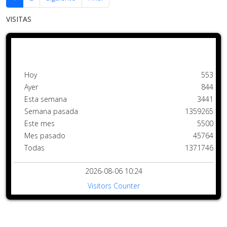
VISITAS
Hoy
553
Ayer
844
Esta semana
3441
Semana pasada
1359265
Este mes
5500
Mes pasado
45764
Todas
1371746
2026-08-06 10:24
Visitors Counter