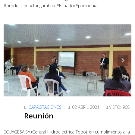
#producción #Tungurahua #Ecuador#parroquia
Previous
Nex
CAPACITACIONES
02 ABRIL 2021
VISTO: 968
Reunión
ECUAGESA.SA (Central Hidroeléctrica Topo), en cumplimiento a la