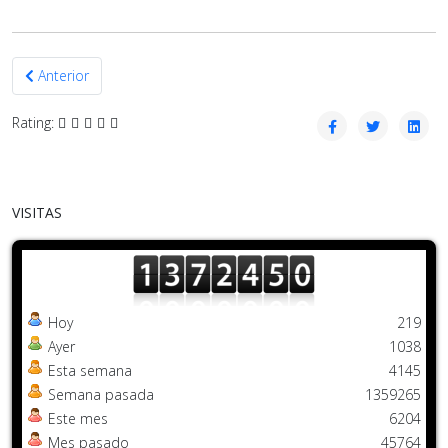
Artículo anterior: TALLER “ELABORACIÓN DE CHOCOLATE ARTESAN
Anterior
Rating:
VISITAS
Hoy
219
Ayer
1038
Esta semana
4145
Semana pasada
1359265
Este mes
6204
Mes pasado
45764