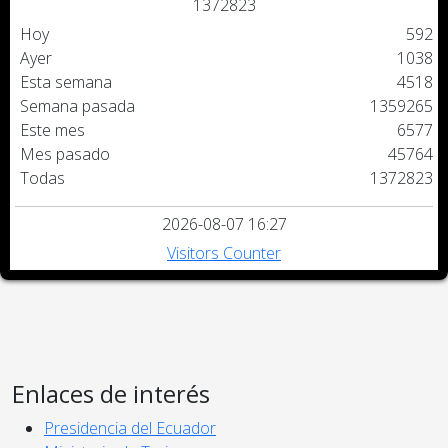
1
3
7
2
8
2
3
Hoy
592
Ayer
1038
Esta semana
4518
Semana pasada
1359265
Este mes
6577
Mes pasado
45764
Todas
1372823
2026-08-07 16:27
Visitors Counter
Enlaces de interés
Presidencia del Ecuador