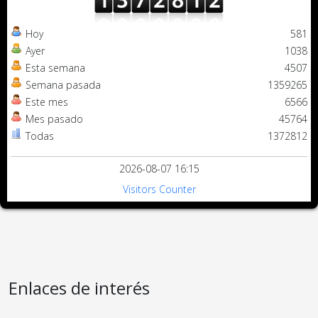
Hoy
581
Ayer
1038
Esta semana
4507
Semana pasada
1359265
Este mes
6566
Mes pasado
45764
Todas
1372812
2026-08-07 16:15
Visitors Counter
Enlaces de interés