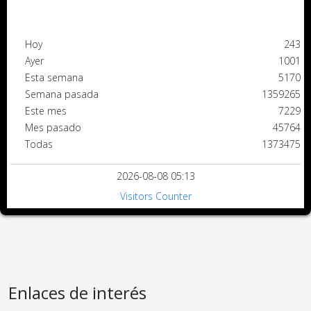
Hoy
243
Ayer
1001
Esta semana
5170
Semana pasada
1359265
Este mes
7229
Mes pasado
45764
Todas
1373475
2026-08-08 05:13
Visitors Counter
Enlaces de interés