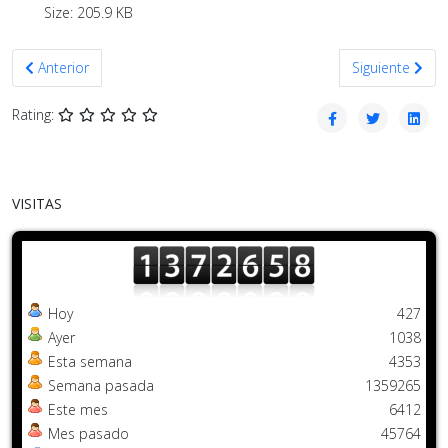
Size: 205.9 KB
Artículo anterior: MAYO 2018
Artículo sigui
Anterior
Siguiente
Rating:
VISITAS
Hoy
427
Ayer
1038
Esta semana
4353
Semana pasada
1359265
Este mes
6412
Mes pasado
45764