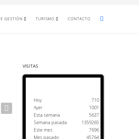
DE GESTIÓN
TURISMO
CONTACTO
VISITAS
Hoy
710
Ayer
1001
Next
Esta semana
5637
Semana pasada
1359265
Este mes
7696
Mes pasado
45764