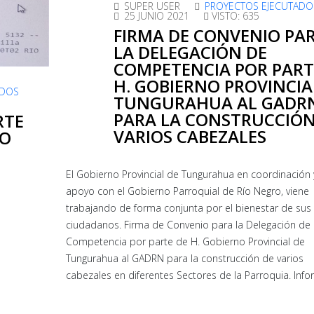
SUPER USER
PROYECTOS EJECUTADO
25 JUNIO 2021
VISTO: 635
FIRMA DE CONVENIO PA
LA DELEGACIÓN DE
COMPETENCIA POR PART
H. GOBIERNO PROVINCIA
ADOS
TUNGURAHUA AL GADR
PARA LA CONSTRUCCIÓN
RTE
VARIOS CABEZALES
CO
El Gobierno Provincial de Tungurahua en coordinación 
apoyo con el Gobierno Parroquial de Río Negro, viene
trabajando de forma conjunta por el bienestar de sus
ciudadanos. Firma de Convenio para la Delegación de
Competencia por parte de H. Gobierno Provincial de
Tungurahua al GADRN para la construcción de varios
cabezales en diferentes Sectores de la Parroquia. Info