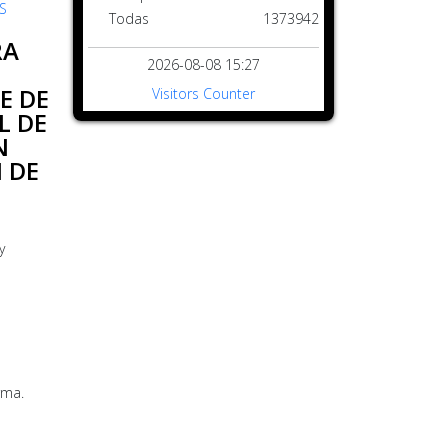
S
Todas
1373942
RA
2026-08-08 15:27
E DE
Visitors Counter
L DE
N
 DE
y
rma.