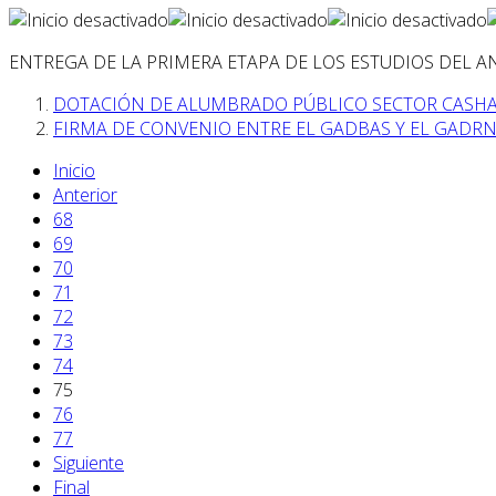
ENTREGA DE LA PRIMERA ETAPA DE LOS ESTUDIOS DEL 
DOTACIÓN DE ALUMBRADO PÚBLICO SECTOR CASH
FIRMA DE CONVENIO ENTRE EL GADBAS Y EL GADRN
Inicio
Anterior
68
69
70
71
72
73
74
75
76
77
Siguiente
Final