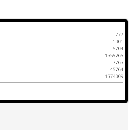
777
1001
5704
1359265
7763
45764
1374009