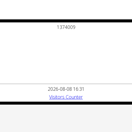
1
3
7
4
0
0
9
2026-08-08 16:31
Visitors Counter