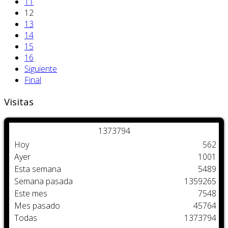
11
12
13
14
15
16
Siguiente
Final
Visitas
1
3
7
3
7
9
4
Hoy
562
Ayer
1001
Esta semana
5489
Semana pasada
1359265
Este mes
7548
Mes pasado
45764
Todas
1373794