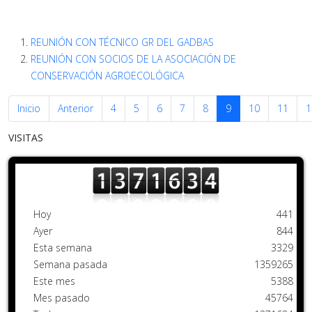
REUNIÓN CON TÉCNICO GR DEL GADBAS
REUNIÓN CON SOCIOS DE LA ASOCIACIÓN DE
CONSERVACIÓN AGROECOLÓGICA
Inicio
Anterior
4
5
6
7
8
9
10
11
1
VISITAS
Hoy
441
Ayer
844
Esta semana
3329
Semana pasada
1359265
Este mes
5388
Mes pasado
45764