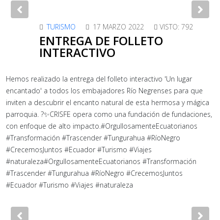
Previous
Nex
TURISMO
17 MARZO 2022
VISTO: 792
ENTREGA DE FOLLETO
INTERACTIVO
Hemos realizado la entrega del folleto interactivo 'Un lugar
encantado' a todos los embajadores Río Negrenses para que
inviten a descubrir el encanto natural de esta hermosa y mágica
parroquia. ?✨CRISFE opera como una fundación de fundaciones,
con enfoque de alto impacto.#OrgullosamenteEcuatorianos
#Transformación #Trascender #Tungurahua #RíoNegro
#CrecemosJuntos #Ecuador #Turismo #Viajes
#naturaleza#OrgullosamenteEcuatorianos #Transformación
#Trascender #Tungurahua #RíoNegro #CrecemosJuntos
#Ecuador #Turismo #Viajes #naturaleza