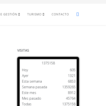
DE GESTIÓN
TURISMO
CONTACTO
VISITAS
1
3
7
5
1
5
8
Hoy
605
Ayer
1321
Esta semana
6853
Semana pasada
1359265
Este mes
8912
Mes pasado
45764
Todas
1375158