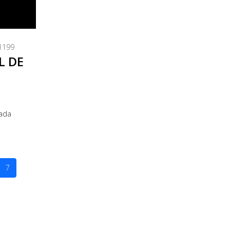
 1199
L DE
cada
7