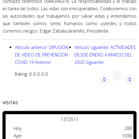
contacto telefónico 0984348318. La responsabilidad y el trabajo
es tarea de todos. Las vidas son irrecuperables. Colaboremos con
las autoridades que trabajamos por salvar vidas y entendernos
que también somos seres humanos como ustedes y todos
corremos riesgos. Edgar Zabala Jaramillo, Presidente.
Artículo anterior: DIFUSIÓN
Artículo siguiente: ACTIVIDADES
DE VIDEO DE PREVENCIÓN
DESDE ENERO A MARZO DEL
COVID 19
Anterior
2020
Siguiente
Rating:
VISITAS
1
3
7
2
5
1
1
Hoy
280
Ayer
1038