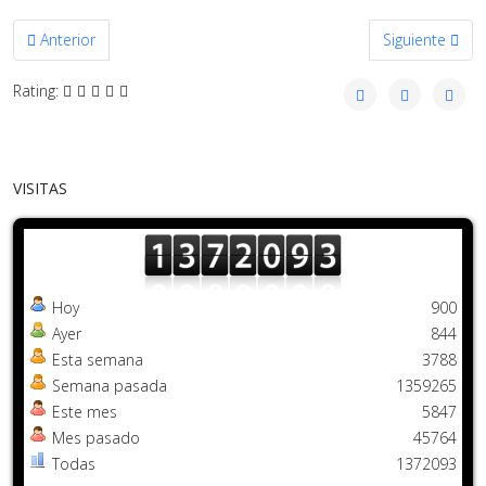
Artículo anterior: REUNIÓN CON EL OBJETIVO DE REPOTENCIAR L
Artículo sigu
Anterior
Siguiente
Rating:
VISITAS
Hoy
900
Ayer
844
Esta semana
3788
Semana pasada
1359265
Este mes
5847
Mes pasado
45764
Todas
1372093