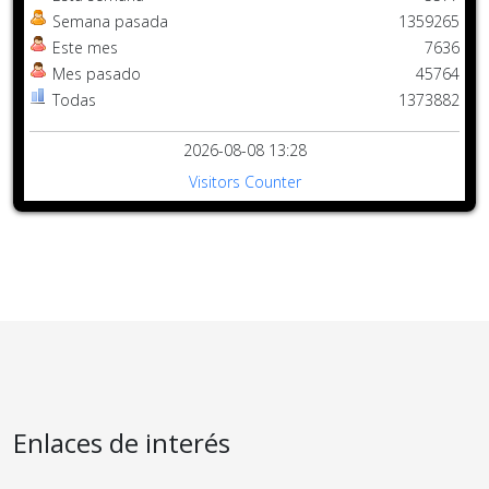
Semana pasada
1359265
Este mes
7636
Mes pasado
45764
Todas
1373882
2026-08-08 13:28
Visitors Counter
Enlaces de interés