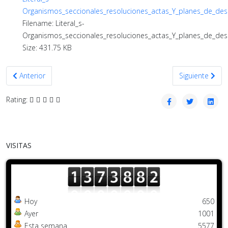
Organismos_seccionales_resoluciones_actas_Y_planes_de_desa
Filename: Literal_s-
Organismos_seccionales_resoluciones_actas_Y_planes_de_desa
Size: 431.75 KB
Artículo anterior: Octubre 2020
Artículo siguie
Anterior
Siguiente
Rating:
VISITAS
Hoy
650
Ayer
1001
Esta semana
5577