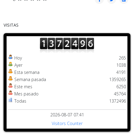
VISITAS
Hoy
265
Ayer
1038
Esta semana
4191
Semana pasada
1359265
Este mes
6250
Mes pasado
45764
Todas
1372496
2026-08-07 07:41
Visitors Counter