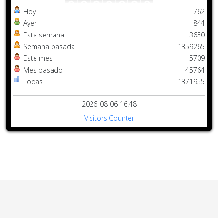
Hoy
762
Ayer
844
Esta semana
3650
Semana pasada
1359265
Este mes
5709
Mes pasado
45764
Todas
1371955
2026-08-06 16:48
Visitors Counter