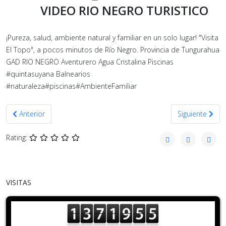
VIDEO RIO NEGRO TURISTICO
¡Pureza, salud, ambiente natural y familiar en un solo lugar! "Visita
El Topo", a pocos minutos de Río Negro. Provincia de Tungurahua
GAD RIO NEGRO Aventurero Agua Cristalina Piscinas
#quintasuyana Balnearios
#naturaleza#piscinas#AmbienteFamiliar
Artículo anterior: RIO NEGRO ENCANTO NATURAL
Artículo sigu
Anterior
Siguiente
Rating:
VISITAS