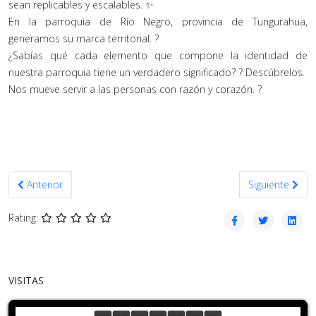
sean replicables y escalables. ✨
En la parroquia de Río Negro, provincia de Tungurahua,
generamos su marca territorial. ?
¿Sabías qué cada elemento que compone la identidad de
nuestra parroquia tiene un verdadero significado? ? Descúbrelos.
Nos mueve servir a las personas con razón y corazón. ?
Artículo anterior: CONOCE NUESTRA MARCA TERRITORIAL
Artículo sigui
Anterior
Siguiente
Rating:
VISITAS