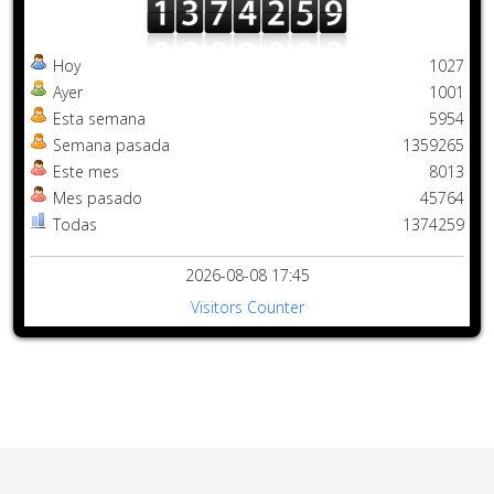
Hoy
1027
Ayer
1001
Esta semana
5954
Semana pasada
1359265
Este mes
8013
Mes pasado
45764
Todas
1374259
2026-08-08 17:45
Visitors Counter