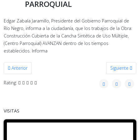
PARROQUIAL
Edgar Zabala Jaramillo, Presidente del Gobierno Parroquial de
Río Negro, informa a la ciudadanía, que los trabajos de la Obra:
Construcción Cubierta de la Cancha Sintética de Uso Múltiple,
(Centro Parroquial) AVANZAN dentro de los tiempos
establecidos. Informa
Artículo anterior: AVANCE DE LA CONSTRUCCIÓN DEL CENTRO DE
Artículo sigu
Anterior
Siguiente
Rating:
VISITAS