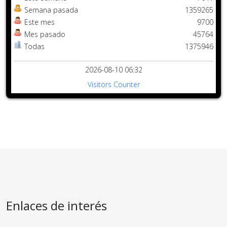
Semana pasada
1359265
Este mes
9700
Mes pasado
45764
Todas
1375946
2026-08-10 06:32
Visitors Counter
Enlaces de interés