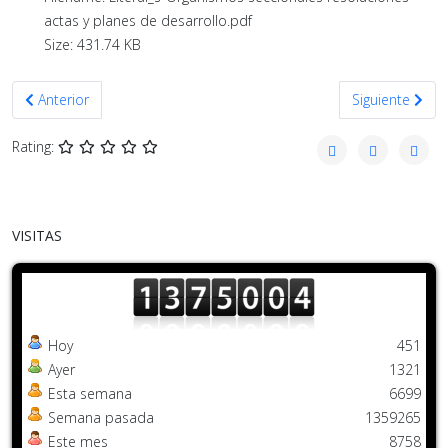
actas y planes de desarrollo.pdf
Size: 431.74 KB
Artículo anterior: Abril 2020
Artículo siguie
Anterior
Siguiente
Rating:
VISITAS
Hoy
451
Ayer
1321
Esta semana
6699
Semana pasada
1359265
Este mes
8758