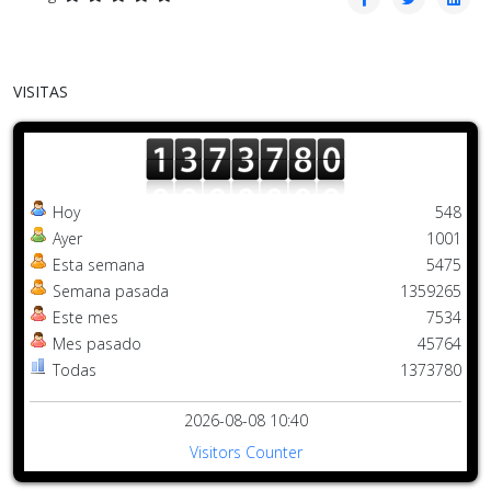
VISITAS
Hoy
548
Ayer
1001
Esta semana
5475
Semana pasada
1359265
Este mes
7534
Mes pasado
45764
Todas
1373780
2026-08-08 10:40
Visitors Counter